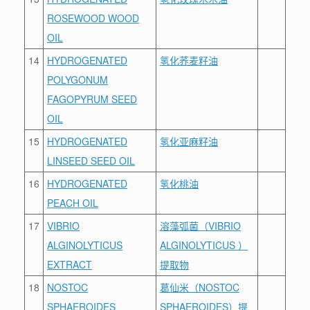
ROSEWOOD WOOD
OIL
14
HYDROGENATED
氢化荞麦籽油
POLYGONUM
FAGOPYRUM SEED
OIL
15
HYDROGENATED
氢化亚麻籽油
LINSEED SEED OIL
16
HYDROGENATED
氢化桃油
PEACH OIL
17
VIBRIO
溶藻弧菌（VIBRIO
ALGINOLYTICUS
ALGINOLYTICUS ）
EXTRACT
提取物
18
NOSTOC
葛仙米（NOSTOC
SPHAEROIDES
SPHAEROIDES）提