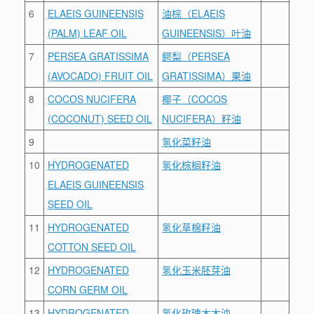
6
ELAEIS GUINEENSIS
油棕（ELAEIS
(PALM) LEAF OIL
GUINEENSIS）叶油
7
PERSEA GRATISSIMA
鳄梨（PERSEA
(AVOCADO) FRUIT OIL
GRATISSIMA）果油
8
COCOS NUCIFERA
椰子（COCOS
(COCONUT) SEED OIL
NUCIFERA）籽油
9
氢化菜籽油
10
HYDROGENATED
氢化棕榈籽油
ELAEIS GUINEENSIS
SEED OIL
11
HYDROGENATED
氢化草棉籽油
COTTON SEED OIL
12
HYDROGENATED
氢化玉米胚芽油
CORN GERM OIL
13
HYDROGENATED
氢化玫瑰木木油