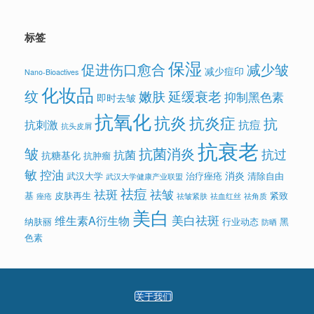
标签
保湿
促进伤口愈合
减少皱
减少痘印
Nano-Bioactives
化妆品
纹
嫩肤
延缓衰老
抑制黑色素
即时去皱
抗氧化
抗炎
抗炎症
抗
抗刺激
抗痘
抗头皮屑
抗衰老
皱
抗菌消炎
抗过
抗菌
抗糖基化
抗肿瘤
敏
控油
消炎
武汉大学
治疗痤疮
清除自由
武汉大学健康产业联盟
祛痘
祛斑
祛皱
基
皮肤再生
紧致
痤疮
祛皱紧肤
祛血红丝
祛角质
美白
美白祛斑
维生素A衍生物
纳肤丽
行业动态
黑
防晒
色素
关于我们