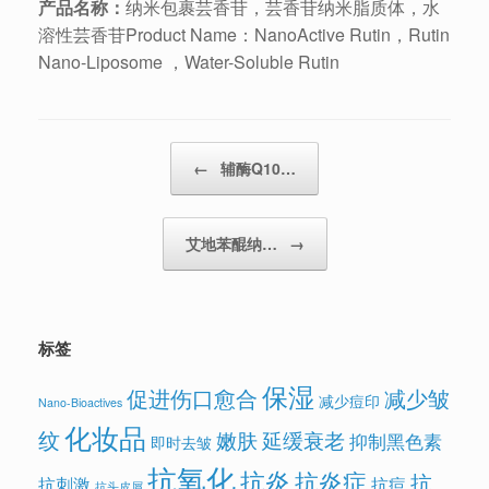
产品名称：
纳米包裹芸香苷，芸香苷纳米脂质体，水
溶性芸香苷Product Name：NanoActive Rutin，Rutin
Nano-Liposome ，Water-Soluble Rutin
Post navigation
←
辅酶Q10…
艾地苯醌纳…
→
标签
保湿
促进伤口愈合
减少皱
减少痘印
Nano-Bioactives
化妆品
纹
嫩肤
延缓衰老
抑制黑色素
即时去皱
抗氧化
抗炎
抗炎症
抗
抗刺激
抗痘
抗头皮屑