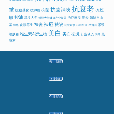
抗衰老
皱
抗菌消炎
抗过
抗菌
抗糖基化
抗肿瘤
敏
控油
消炎
武汉大学
治疗痤疮
清除自由
武汉大学健康产业联盟
祛痘
祛斑
祛皱
基
皮肤再生
紧致
痤疮
祛皱紧肤
祛血红丝
祛角质
美白
美白祛斑
维生素A衍生物
纳肤丽
行业动态
黑
防晒
色素
关于我们
企业新闻
企业展台
行业动态