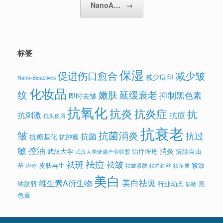
NanoA…
→
标签
保湿
促进伤口愈合
减少皱
减少痘印
Nano-Bioactives
化妆品
纹
嫩肤
延缓衰老
抑制黑色素
即时去皱
抗氧化
抗炎
抗炎症
抗
抗刺激
抗痘
抗头皮屑
抗衰老
皱
抗菌消炎
抗过
抗菌
抗糖基化
抗肿瘤
敏
控油
消炎
武汉大学
治疗痤疮
清除自由
武汉大学健康产业联盟
祛痘
祛斑
祛皱
基
皮肤再生
紧致
痤疮
祛皱紧肤
祛血红丝
祛角质
美白
美白祛斑
维生素A衍生物
纳肤丽
行业动态
黑
防晒
色素