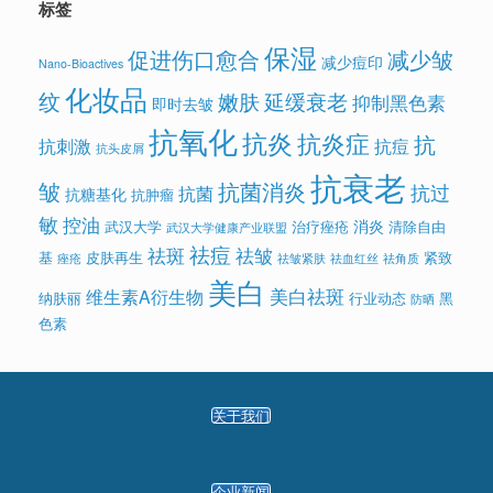
标签
保湿
促进伤口愈合
减少皱
减少痘印
Nano-Bioactives
化妆品
纹
嫩肤
延缓衰老
抑制黑色素
即时去皱
抗氧化
抗炎
抗炎症
抗
抗刺激
抗痘
抗头皮屑
抗衰老
皱
抗菌消炎
抗过
抗菌
抗糖基化
抗肿瘤
敏
控油
消炎
武汉大学
治疗痤疮
清除自由
武汉大学健康产业联盟
祛痘
祛斑
祛皱
基
皮肤再生
紧致
痤疮
祛皱紧肤
祛血红丝
祛角质
美白
美白祛斑
维生素A衍生物
纳肤丽
行业动态
黑
防晒
色素
关于我们
企业新闻