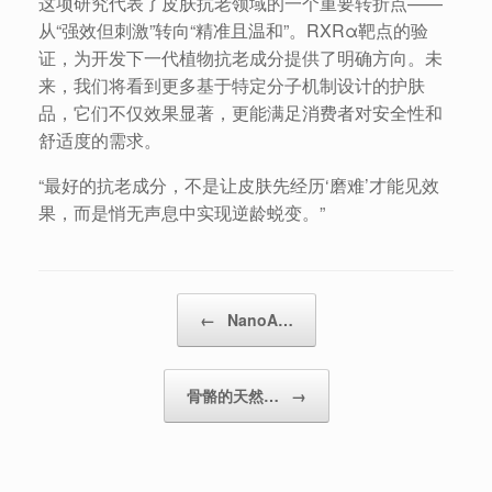
这项研究代表了皮肤抗老领域的一个重要转折点——
从“强效但刺激”转向“精准且温和”。RXRα靶点的验
证，为开发下一代植物抗老成分提供了明确方向。未
来，我们将看到更多基于特定分子机制设计的护肤
品，它们不仅效果显著，更能满足消费者对安全性和
舒适度的需求。
“最好的抗老成分，不是让皮肤先经历‘磨难’才能见效
果，而是悄无声息中实现逆龄蜕变。”
Post navigation
←
NanoA…
骨骼的天然…
→