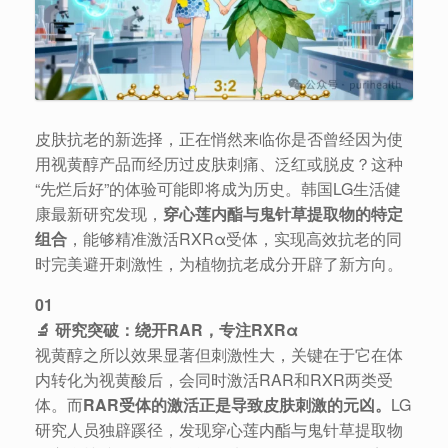
皮肤抗老的新选择，正在悄然来临你是否曾经因为使
用视黄醇产品而经历过皮肤刺痛、泛红或脱皮？这种
“先烂后好”的体验可能即将成为历史。韩国LG生活健
康最新研究发现，
穿心莲内酯与鬼针草提取物的特定
组合
，能够精准激活RXRα受体，实现高效抗老的同
时完美避开刺激性，为植物抗老成分开辟了新方向。
01
🔬 研究突破：绕开RAR，专注RXRα
视黄醇之所以效果显著但刺激性大，关键在于它在体
内转化为视黄酸后，会同时激活RAR和RXR两类受
体。而
RAR受体的激活正是导致皮肤刺激的元凶。
LG
研究人员独辟蹊径，发现穿心莲内酯与鬼针草提取物