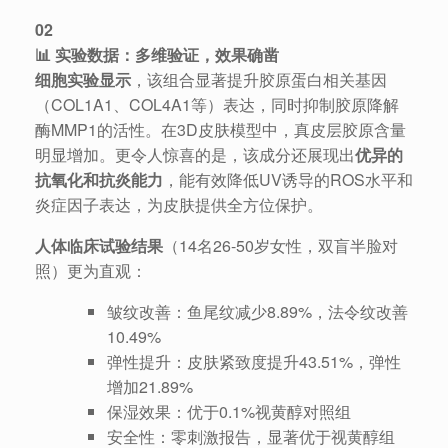
02
📊 实验数据：多维验证，效果确凿
细胞实验显示
，该组合显著提升胶原蛋白相关基因
（COL1A1、COL4A1等）表达，同时抑制胶原降解
酶MMP1的活性。在3D皮肤模型中，真皮层胶原含量
明显增加。更令人惊喜的是，该成分还展现出
优异的
抗氧化和抗炎能力
，能有效降低UV诱导的ROS水平和
炎症因子表达，为皮肤提供全方位保护。
人体临床试验结果
（14名26-50岁女性，双盲半脸对
照）更为直观：
皱纹改善：鱼尾纹减少8.89%，法令纹改善
10.49%
弹性提升：皮肤紧致度提升43.51%，弹性
增加21.89%
保湿效果：优于0.1%视黄醇对照组
安全性：零刺激报告，显著优于视黄醇组