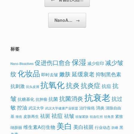
NanoA…
→
标签
保湿
促进伤口愈合
减少皱
减少痘印
Nano-Bioactives
化妆品
纹
嫩肤
延缓衰老
抑制黑色素
即时去皱
抗氧化
抗炎
抗炎症
抗
抗刺激
抗痘
抗头皮屑
抗衰老
皱
抗菌消炎
抗过
抗菌
抗糖基化
抗肿瘤
敏
控油
消炎
武汉大学
治疗痤疮
清除自由
武汉大学健康产业联盟
祛痘
祛斑
祛皱
基
皮肤再生
紧致
痤疮
祛皱紧肤
祛血红丝
祛角质
美白
美白祛斑
维生素A衍生物
纳肤丽
行业动态
黑
防晒