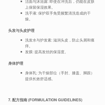
洁面与沐浴露: 即使在冲洗后，仍能在皮肤
上保留保湿效果。
洗手液: 保护双手免受频繁清洗造成的干
燥。
头发与头皮护理
洗发水与护发素: 滋润头皮，防止头屑和瘙
痒。
发膜: 提高发丝的保湿度。
身体护理
身体乳: 为干燥部位（手肘、膝盖、脚跟）
提供长效舒适感。
7. 配方指南 (FORMULATION GUIDELINES)