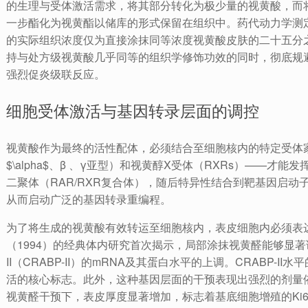
的生理与受体激活需求，将其部分转化为极少量的视黄酸，而
一步酯化为视黄酯以储库的形式保留在组织中。药代动力学测
的实际组织浓度仅为直接涂抹同等浓度视黄酸皮肤的二十五分
持与处方级视黄酸几乎同等的组织学修饰功效的同时，彻底规
强烈促炎级联反应。
细胞受体激活与基因转录层面的调控
视黄酸作为最终的活性配体，必须结合至细胞核内的特定受体家
$\alpha$、β 、γ亚型）和视黄醇X受体（RXRs）——
二聚体（RAR/RXR复合体），随后特异性结合到靶基因启动
从而启动广泛的基因转录重编程。
为了将生成的视黄酸有效转运至细胞核内，表皮细胞内必须表达特
（1994）的经典体内研究首次揭示，局部涂抹视黄醛能够显
II（CRABP-II）的mRNA及其蛋白水平的上调。CRABP-
活的核心标志。此外，这种基因层面的干预表现出强烈的剂量依赖性
视黄醛干预下，表皮厚度显著增加，标志着基底细胞增殖的Ki