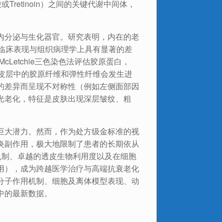
A酸或Tretinoin）之间的关键代谢中间体，
内分泌与生化器官。研究表明，内在的老
ging）在临床表现与组织病理学上具有显著的差
Letchie三色染色法评估胶原蛋白，
真皮层中的胶原纤维和弹性纤维会发生进
的差异而呈现不对称性（例如左侧面部因
光老化，特征是皮肤出现深层皱纹、粗
巨大潜力。然而，作为处方级金标准的视
炎副作用，极大地限制了患者的长期依从
机制、卓越的透皮生物利用度以及在细胞
用），成为跨越医学治疗与高端抗衰老化
分子作用机制、细胞及离体模型表现、动
中的最新数据。