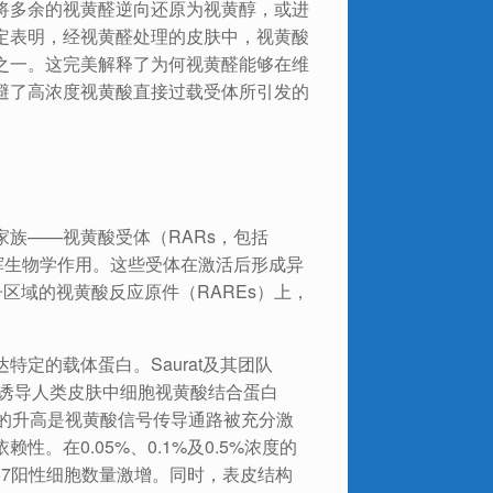
将多余的视黄醛逆向还原为视黄醇，或进
定表明，经视黄醛处理的皮肤中，视黄酸
之一。这完美解释了为何视黄醛能够在维
避了高浓度视黄酸直接过载受体所引发的
族——视黄酸受体（RARs，包括
才能发挥生物学作用。这些受体在激活后形成异
子区域的视黄酸反应原件（RAREs）上，
定的载体蛋白。Saurat及其团队
著诱导人类皮肤中细胞视黄酸结合蛋白
II水平的升高是视黄酸信号传导通路被充分激
。在0.05%、0.1%及0.5%浓度的
67阳性细胞数量激增。同时，表皮结构