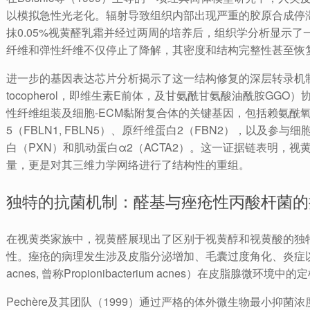
以模拟急性光老化。辐射导致组织内部出现严重的胶原合成停
抹0.05%视黄醛乳霜并经过两周的培养后，组织学分析显示
纤维和弹性纤维不仅停止了降解，其密度和结构完整性甚至恢
进一步的基因表达芯片分析揭示了这一结构修复的深层转录机制。
tocopherol，即维生素E前体，及甘氨酰甘氨酸油酰胺GG
性纤维组装及细胞-ECM黏附复合体的关键基因，包括赖氨酰氧化
5（FBLN1, FBLN5）、原纤维蛋白2（FBN2），以及参与
白（PXN）和肌动蛋白α2（ACTA2）。这一证据链表明，
量，更是对其三维力学网络进行了结构性的重组。
独特的抗菌机制：醛基与痤疮性丙酸杆菌的
在视黄类家族中，视黄醛展现出了区别于视黄醇和视黄酸的独
性。痤疮的病理发生涉及皮脂分泌增加、毛囊过度角化、炎症以及痤疮
acnes, 曾称Propionibacterium acnes）在皮脂腺微环境
Pechère及其团队（1999）通过严格的体外微生物最小抑菌浓