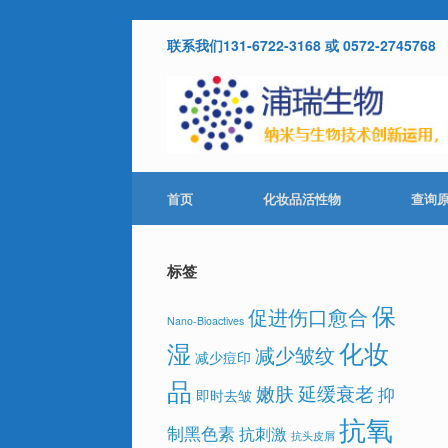
Skip
联系我们131-6722-3168 或 0572-2745768
to
content
首页
化妆品活性物
查询
标签
保
促进伤口愈合
Nano-Bioactives
化妆
湿
减少皱纹
减少痘印
品
嫩肤
延缓衰老
抑
即时去皱
抗氧
制黑色素
抗刺激
抗头皮屑