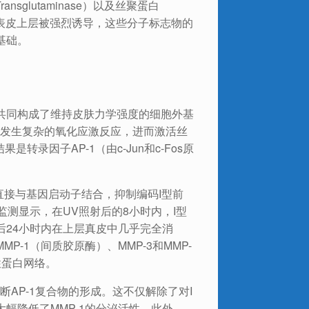
ransglutaminase）以及丝聚蛋白
反应性在表皮上层被强烈诱导，这些分子标志物的
基础。
维共同构成了维持皮肤力学强度的细胞外基
内发生复杂的氧化应激反应，进而激活丝
录因子AP-1（由c-Jun和c-Fos原
它直接与基因启动子结合，抑制编码I型前
的分子监测显示，在UV照射后的8小时内，I型
后24小时内在上层真皮中几乎完全消
P-1（间质胶原酶）、MMP-3和MMP-
性蛋白网络。
断AP-1复合物的形成。这不仅解除了对I
幅降低了MMP-1的分泌活性。此外，