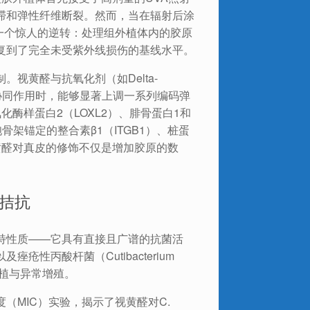
滞和弹性纤维断裂。然而，当在辐射后涂
了一个惊人的逆转：处理组外植体内的胶原
复到了完全未受紫外线损伤的基线水平。
视黄醛与抗氧化剂（如Delta-
O）协同作用时，能够显著上调一系列编码弹
酶样蛋白2（LOXL2）、腓骨蛋白1和
细胞骨架锚定的整合素β1（ITGB1）、桩蛋
视黄醛对真皮的修饰不仅是增加胶原的数
拮抗
特性质——它具有直接且广谱的抗菌活
性丙酸杆菌（Cutibacterium
中的定植与异常增殖。
度（MIC）实验，揭示了视黄醛对C.