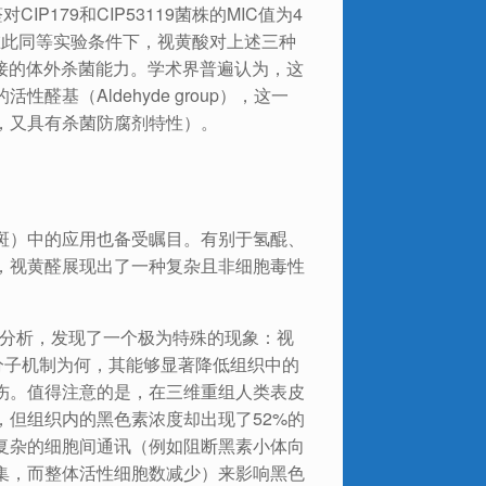
IP179和CIP53119菌株的MIC值为4
对比，在此同等实验条件下，视黄酸对上述三种
备直接的体外杀菌能力。学术界普遍认为，这
基（Aldehyde group），这一
，又具有杀菌防腐剂特性）。
斑）中的应用也备受瞩目。有别于氢醌、
，视黄醛展现出了一种复杂且非细胞毒性
模型分析，发现了一个极为特殊的现象：视
论具体分子机制为何，其能够显著降低组织中的
伤。值得注意的是，在三维重组人类表皮
，但组织内的黑色素浓度却出现了52%的
复杂的细胞间通讯（例如阻断黑素小体向
集，而整体活性细胞数减少）来影响黑色