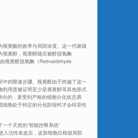
为视黄酸的效率与局部浓度。这一代谢级
为视黄醇，视黄醇随后被醇脱氢酶
醛由视黄醛脱氢酶（Retinaldehyde
径中的限速步骤。视黄醛由于跨越了这一
物利用度被证明至少是视黄醇等其他形式
是单向的，更受到严格的细胞分化状态调
成细胞处于特定的分化阶段时才会特异性
一个天然的“智能控释系统”
穿透角质层进入活性表皮后，皮肤细胞仅根据局部