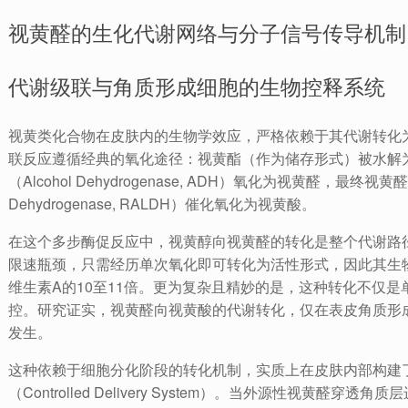
视黄醛的生化代谢网络与分子信号传导机制
代谢级联与角质形成细胞的生物控释系统
视黄类化合物在皮肤内的生物学效应，严格依赖于其代谢转化
联反应遵循经典的氧化途径：视黄酯（作为储存形式）被水解
（Alcohol Dehydrogenase, ADH）氧化为视黄醛，最终视黄
Dehydrogenase, RALDH）催化氧化为视黄酸。
在这个多步酶促反应中，视黄醇向视黄醛的转化是整个代谢路
限速瓶颈，只需经历单次氧化即可转化为活性形式，因此其生
维生素A的10至11倍。更为复杂且精妙的是，这种转化不仅
控。研究证实，视黄醛向视黄酸的代谢转化，仅在表皮角质形
发生。
这种依赖于细胞分化阶段的转化机制，实质上在皮肤内部构建了
（Controlled Delivery System）。当外源性视黄醛