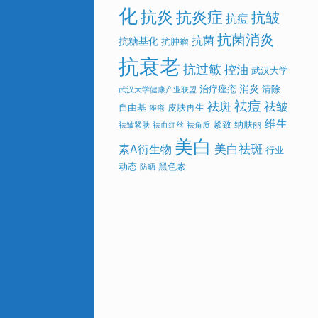
化
抗炎
抗炎症
抗皱
抗痘
抗菌消炎
抗菌
抗糖基化
抗肿瘤
抗衰老
抗过敏
控油
武汉大学
消炎
治疗痤疮
清除
武汉大学健康产业联盟
祛痘
祛斑
祛皱
自由基
皮肤再生
痤疮
维生
紧致
纳肤丽
祛皱紧肤
祛血红丝
祛角质
美白
美白祛斑
素A衍生物
行业
动态
黑色素
防晒