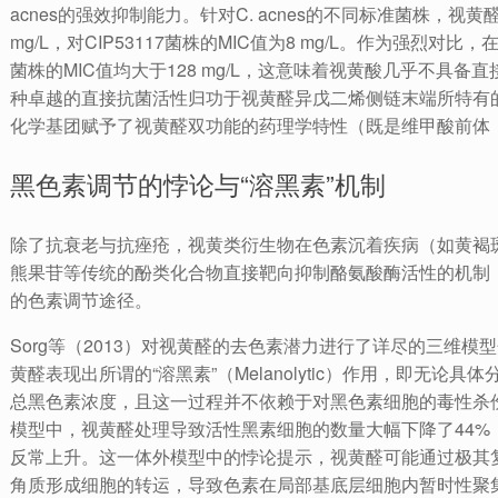
acnes的强效抑制能力。针对C. acnes的不同标准菌株，视黄醛对C
mg/L，对CIP53117菌株的MIC值为8 mg/L。作为强烈
菌株的MIC值均大于128 mg/L，这意味着视黄酸几乎不具
种卓越的直接抗菌活性归功于视黄醛异戊二烯侧链末端所特有的活性醛
化学基团赋予了视黄醛双功能的药理学特性（既是维甲酸前体
黑色素调节的悖论与“溶黑素”机制
除了抗衰老与抗痤疮，视黄类衍生物在色素沉着疾病（如黄褐
熊果苷等传统的酚类化合物直接靶向抑制酪氨酸酶活性的机制
的色素调节途径。
Sorg等（2013）对视黄醛的去色素潜力进行了详尽的三维
黄醛表现出所谓的“溶黑素”（Melanolytic）作用，即无
总黑色素浓度，且这一过程并不依赖于对黑色素细胞的毒性杀
模型中，视黄醛处理导致活性黑素细胞的数量大幅下降了44%
反常上升。这一体外模型中的悖论提示，视黄醛可能通过极其
角质形成细胞的转运，导致色素在局部基底层细胞内暂时性聚