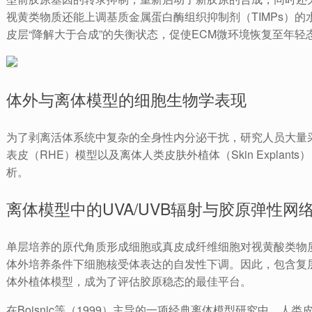
视黄类物质还能上调基质金属蛋白酶组织抑制剂（TIMPs）
皮层“降解大于合成”的失衡状态，促使ECM微环境恢复至年轻
体外与离体模型的细胞生物学表现
为了剥离活体系统中复杂的全身性内分泌干扰，研究人员大量
表皮（RHE）模型以及离体人类皮肤外植体（Skin Explan
析。
离体模型中的UVA/UVB辐射与胶原弹性网
单层培养的原代角质形成细胞或真皮成纤维细胞对视黄酸类物
体外培养条件下细胞核受体表达的自发性下调。因此，包含复
体外植体模型，成为了评估胶原稳态的最佳平台。
在Boisnic等（1999）主导的一项经典离体模型研究中，人