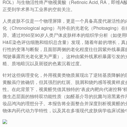
ROL）与生物活性终产物视黄酸（Retinoic Acid, RA，即维
正受到学术界与工业界的空前关注。
人类皮肤不仅是一个物理屏障，更是一个具备高度代谢活性的
化（Chronological aging）与外在的光老化（Photoa
异。通过对60至90岁人类尸体皮肤样本的组织学分析（如使用Mc
H&E染色评估细胞和组织总含量）发现，随着年龄的增长，
行性的变薄与断裂，且面部两侧的老化程度往往因紫外线暴露
驾驶暴露而光老化更为严重）。这种由紫外线累积暴露引发的
糙、质地暗沉以及斑驳的色素沉着过度。
针对这些病理变化，外用视黄类物质展现出了逆转基质降解的
黄酸虽疗效确切，但其强烈的红斑、脱屑和烧灼感等视黄样皮
性。在此背景下，视黄醛凭借其独特的“表皮内靶向代谢控释”
微生态层面的独特双功能性质（如醛基介导的抗菌与溶黑素作
妆品鸿沟的理想分子。本报告将全面整合并深度剖析视黄醛的
物体内药代动力学特性，以及其在多项现代皮肤病学临床试验