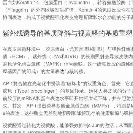
蛋白如Keratin-14、包膜蛋白（Involucrin）、转谷氨酰胺酶（T
（Filaggrin）的分布区域发生扩增，Keratin 4的免疫
协同表达，构成了视黄醛强化表皮物理屏障和水合功能的分子
紫外线诱导的基质降解与视黄醛的基质重塑
在真皮层微环境中，胶原蛋白（尤其是I型和III型）与弹性纤
质（ECM）。紫外线（UVA和UVB）的长期照射会导致皮肤
裂原活化蛋白激酶（MAPK）信号级联。这一级联反应的最终结果是转
癌基因产物组成）的大量表达与核转移。
AP-1复合物在光老化中扮演着“破坏者”的双重角色。首先，
胶原（Type I procollagen）的基因转录。活体人类皮肤
前胶原的mRNA和蛋白表达水平即开始断崖式下降，并在照射
失。其次，AP-1强烈诱导基质金属蛋白酶（MMPs），特别是MM
9的表达，这些酶会无差别地切割和降解现存的健康胶原与弹
视黄醛通过转化为视黄酸，能够强效抑制c-Jun的激活，从而阻
型前胶原基因的转录抑制，重新启动了新胶原的合成，同时还大