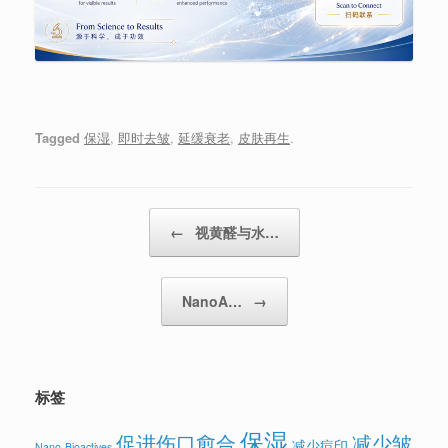
Tagged
保湿
,
即时去皱
,
延缓衰老
,
皮肤再生
.
Post navigation
←
视黄醛与水…
NanoA…
→
标签
保湿
促进伤口愈合
减少皱
减少痘印
Nano-Bioactives