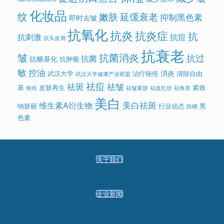
化妆品
纹
嫩肤
延缓衰老
抑制黑色素
即时去皱
抗氧化
抗炎
抗炎症
抗
抗刺激
抗痘
抗头皮屑
抗衰老
皱
抗菌消炎
抗过
抗菌
抗糖基化
抗肿瘤
敏
控油
消炎
武汉大学
治疗痤疮
清除自由
武汉大学健康产业联盟
祛痘
祛斑
祛皱
基
皮肤再生
紧致
痤疮
祛皱紧肤
祛血红丝
祛角质
美白
美白祛斑
维生素A衍生物
纳肤丽
行业动态
黑
防晒
色素
关于我们
企业新闻