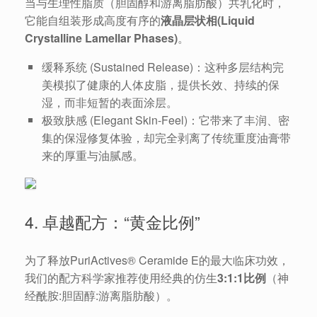
当与生理性脂质（胆固醇和游离脂肪酸）共乳化时，
它能自组装形成高度有序的
液晶层状相(Liquid
Crystalline Lamellar Phases)
。
缓释系统 (Sustained Release)：这种多层结构完
美模拟了健康的人体皮脂，提供长效、持续的保
湿，而非短暂的表面涂层。
极致肤感 (Elegant Skin-Feel)：它带来了丰润、密
集的保湿修复体验，却完全剥离了传统重度油膏带
来的厚重与油腻感。
4. 卓越配方：“黄金比例”
为了释放PuriActives® Ceramide E的最大临床功效，
我们的配方科学家推荐使用经典的仿生
3:1:1比例
（神
经酰胺:胆固醇:游离脂肪酸）。