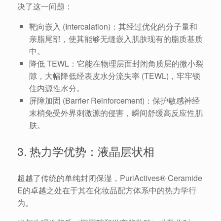
决了这一问题：
靶向嵌入 (Intercalation)：其经过优化的分子量和
亲脂尾部，使其能够无缝嵌入肌肤现有的脂质基质
中。
降低 TEWL：它能在物理层面封闭角质层的微小裂
隙，大幅降低经表皮水分流失率 (TEWL)，牢牢锁
住内源性水分。
屏障加固 (Barrier Reinforcement)：保护敏感神经
末梢免受外界刺激源的侵害，瞬间舒缓高反应性肌
肤。
3. 热力学优势：液晶层状相
超越了传统的单纯封闭保湿，PuriActives® Ceramide
E的卓越之处在于其在化妆品配方体系中的热力学行
为。