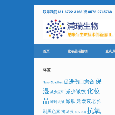
Skip
联系我们131-6722-3168 或 0572-2745768
to
content
首页
化妆品活性物
查询
标签
保
促进伤口愈合
Nano-Bioactives
化妆
湿
减少皱纹
减少痘印
品
嫩肤
延缓衰老
抑
即时去皱
抗氧
制黑色素
抗刺激
抗头皮屑