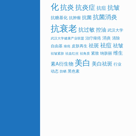
化
抗炎
抗炎症
抗皱
抗痘
抗菌消炎
抗菌
抗糖基化
抗肿瘤
抗衰老
抗过敏
控油
武汉大学
消炎
治疗痤疮
清除
武汉大学健康产业联盟
祛痘
祛斑
祛皱
自由基
皮肤再生
痤疮
维生
紧致
纳肤丽
祛皱紧肤
祛血红丝
祛角质
美白
美白祛斑
素A衍生物
行业
动态
黑色素
防晒