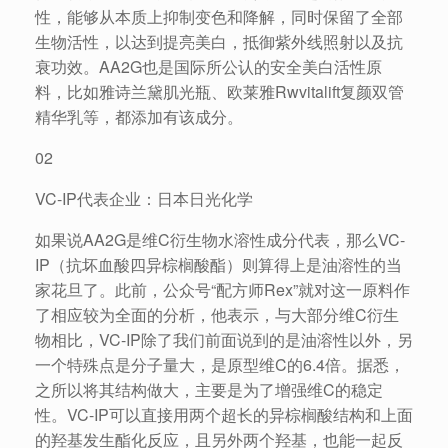
性，能够从本质上抑制变色和降解，同时保留了全部
生物活性，以达到提亮美白，抵御紫外线照射以及抗
衰功效。AA2G也是国际所公认的安全美白活性原
料，比如雅诗兰黛肌光瓶、欧莱雅Rwvitalift复颜双管
精华乳等，都添加有该成分。
02
VC-IP代表企业：日本日光化学
如果说AA2G是维C衍生物水溶性成分代表，那么VC-
IP（抗坏血酸四异棕榈酸酯）则算得上是油溶性的当
家花旦了。此前，公众号“配方师Rex”就对这一原料作
了相应较为全面的分析，他表示，与大部分维C衍生
物相比，VC-IP除了我们前面说到的是油溶性以外，另
一个特殊点是分子量大，是原型维C的6.4倍。据悉，
之所以将其结构做大，主要是为了增强维C的稳定
性。VC-IP可以直接用两个超长的异棕榈酸结构和上面
的羟基发生酯化反应，且另外两个羟基，也能一起反