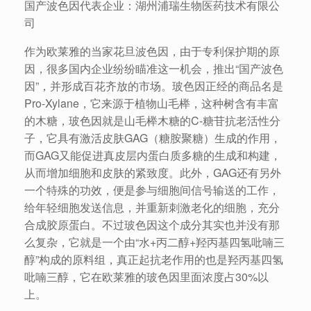
国产波色因代表企业：湖州浦瑞生物医药技术有限公
司
作为欧莱雅的当家花旦波色因，由于专利保护期的原
因，很多国内企业纷纷瞄准这一机会，推出“国产波色
因”，并形成百花齐放的市场。玻色因正经的商品名是
Pro-Xylane，它来源于植物山毛榉，这种树含有丰富
的木糖，玻色因就是山毛榉木糖的C-糖苷抗老活性分
子，它具有激活皮肤GAG（糖胺聚糖）生成的作用，
而GAG又能促进真皮层内蛋白质多糖的生成和构建，
从而增加细胞和皮肤的紧致度。此外，GAG还有另外
一个特殊的功效，便是参与细胞间信号输送的工作，
给年轻细胞发送信息，并重新刺激老化的细胞，充分
合成胶原蛋白。不过玻色因这个成分其实也并没有那
么复杂，它就是一个由“水+丙二醇+羟丙基四氢吡喃三
醇”构成的原料组，真正起抗老作用的也是羟丙基四氢
吡喃三醇，它在欧莱雅的玻色因里面浓度占30%以
上。