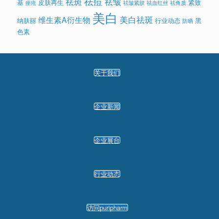
祛痘
祛斑
祛皱
基
皮肤再生
紧致
痤疮
祛皱紧肤
祛血红丝
祛角质
美白
美白祛斑
维生素A衍生物
纳肤丽
行业动态
黑
防晒
色素
关于我们
企业新闻
企业展台
行业动态
访问puripharm