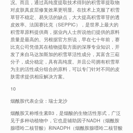
况。而且，通过高纯度提取技术得到的积雪草提取物
对皮肤真皮层修复效果更明显。在技术上克服了积雪
草苷不稳定、易失活的缺点，大大提高积雪草苷的透
皮效率。法国赛比克（SEPPIC），是世界上最大的
积雪草原料提供商，据业内人士所说他们提供的原料
质量是最高的。另根据官方所说，早在七十年前，赛
比克公司凭借其在植物提取方面的深厚专业知识，开
发了来自马达加斯加的积雪草活性成分，其富含三萜
分子，成分稳定，具有高纯度。并且公司拥有积雪草
为主的活性成分组合的原料，可以专门针对不同的皮
肤需求提供相应解决方案。
10
烟酰胺代表企业：瑞士龙沙
烟酰胺又称维生素B3，是烟酸的生物活性形式，广泛
见于多种动植物中，它也是辅助因子NADH（烟酰胺
腺嘌呤二核苷酸）和NADPH（烟酰胺腺嘌呤二核苷酸