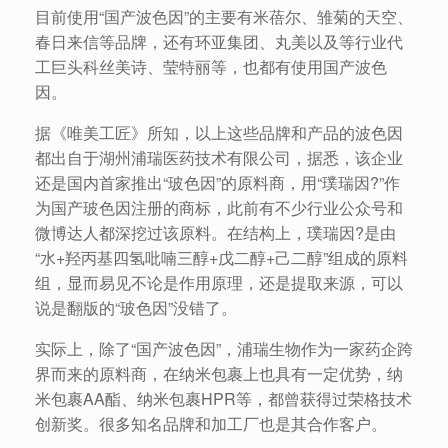
目前使用“国产波色因”的主要有米蓓尔、雏菊的天空、
春日来信等品牌，还有环亚集团、丸美以及等行业代
工巨头科丝美诗、莹特丽等，也都有使用国产波色
因。
据《唯美工匠》所知，以上这些品牌和产品的波色因
都出自于湖州浦瑞医药技术有限公司，据悉，该企业
还是国内首家推出“玻色因”的原料商，用“璞瑞因?”作
为国产玻色因注册的商标，此前有不少行业公众号和
微博达人都深挖过该原料。在结构上，璞瑞因?是由
“水+羟丙基四氢吡喃三醇+戊二醇+己二醇”组成的原料
组，显而易见不论是作用原理，还是提取来源，可以
说是翻版的“玻色因”没错了。
实际上，除了“国产波色因”，浦瑞生物作为一家药企跨
界而来的原料商，在纳米包裹上也具有一定优势，纳
米包裹AA酯、纳米包裹HPR等，都曾获得过荣格技术
创新奖。很多知名品牌和加工厂也是其合作客户。