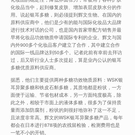
化妆品当中，起到修复皮肤、增加表层皮肤水分的作
用。说起银耳多糖，则必须提到辉文生物。在国内的
原料供应商中，他们是少有的能与国际化妆品大品牌
进行技术对话的公司，也是国内首家带配方销售并最
早将化妆品功效物质申请国际专利的企业。辉文与国
内外900多个化妆品客户建立了合作，其中建立合作
的国际一线品牌达到50多个。记者此前有幸前去拜访
过，后又听行业人士多次提起，算是业内公认的银耳
多糖优质原料供应商。
据悉，他们主要提供两种多糖功效物质原料：WSK银
耳异聚多糖和铁皮石斛多糖，其质地都是粉状，一方
面便于运输、节省包材成本，另一方面纯度极高，除
此之外，相较于市面上的液体多糖，很多为了保持质
量而添加防腐剂，粉状的则很好地弥补了这一不足，
且浓度非常高。辉文的WSK银耳异聚多糖产品，每年
都会在日本进行878项的农残留检验，检测费用也是
一笔不小的开销。