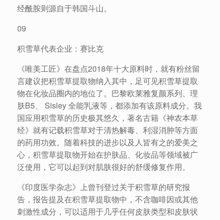
经酰胺则源自于韩国斗山。
09
积雪草代表企业：赛比克
《唯美工匠》在盘点2018年十大原料时，就有粉丝留
言建议把积雪草提取物纳入其中，足可见积雪草提取
物在化妆品圈内的地位了。巴黎欧莱雅复颜系列、理
肤B5、 Sisley 全能乳液等，都添加有该原料成分。我
国应用积雪草的历史极其悠久，著名古籍《神农本草
经》就有记载积雪草对于清热解毒、利湿消肿等方面
的药用功效。随着科技的进步以及人皆有之的爱美之
心，积雪草提取物开始在护肤品、化妆品等领域被广
泛使用，它可以起到对肌肤很好的舒缓修复作用。
《印度医学杂志》上曾刊登过关于积雪草的研究报
告，报告提及在积雪草提取物中，不含咖啡因或其他
刺激性成分，可以适用于几乎任何皮肤类型和皮肤状