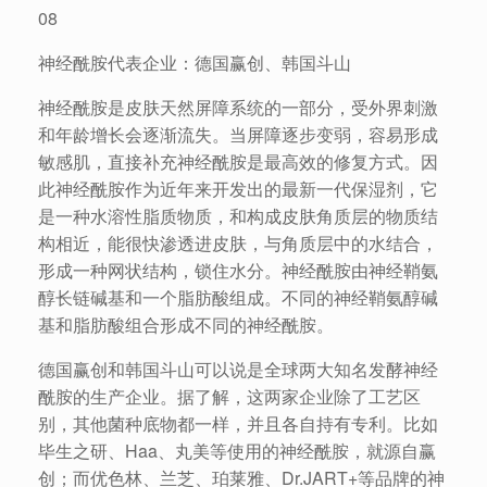
08
神经酰胺代表企业：德国赢创、韩国斗山
神经酰胺是皮肤天然屏障系统的一部分，受外界刺激
和年龄增长会逐渐流失。当屏障逐步变弱，容易形成
敏感肌，直接补充神经酰胺是最高效的修复方式。因
此神经酰胺作为近年来开发出的最新一代保湿剂，它
是一种水溶性脂质物质，和构成皮肤角质层的物质结
构相近，能很快渗透进皮肤，与角质层中的水结合，
形成一种网状结构，锁住水分。神经酰胺由神经鞘氨
醇长链碱基和一个脂肪酸组成。不同的神经鞘氨醇碱
基和脂肪酸组合形成不同的神经酰胺。
德国赢创和韩国斗山可以说是全球两大知名发酵神经
酰胺的生产企业。据了解，这两家企业除了工艺区
别，其他菌种底物都一样，并且各自持有专利。比如
毕生之研、Haa、丸美等使用的神经酰胺，就源自赢
创；而优色林、兰芝、珀莱雅、Dr.JART+等品牌的神