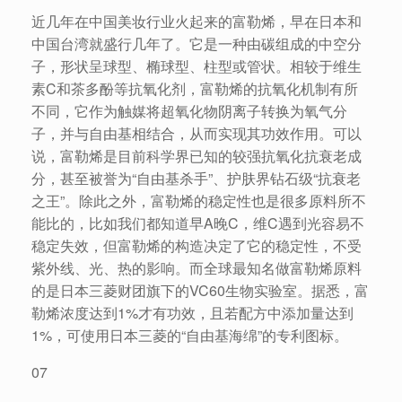
近几年在中国美妆行业火起来的富勒烯，早在日本和
中国台湾就盛行几年了。它是一种由碳组成的中空分
子，形状呈球型、椭球型、柱型或管状。相较于维生
素C和茶多酚等抗氧化剂，富勒烯的抗氧化机制有所
不同，它作为触媒将超氧化物阴离子转换为氧气分
子，并与自由基相结合，从而实现其功效作用。可以
说，富勒烯是目前科学界已知的较强抗氧化抗衰老成
分，甚至被誉为“自由基杀手”、护肤界钻石级“抗衰老
之王”。除此之外，富勒烯的稳定性也是很多原料所不
能比的，比如我们都知道早A晚C，维C遇到光容易不
稳定失效，但富勒烯的构造决定了它的稳定性，不受
紫外线、光、热的影响。而全球最知名做富勒烯原料
的是日本三菱财团旗下的VC60生物实验室。据悉，富
勒烯浓度达到1%才有功效，且若配方中添加量达到
1%，可使用日本三菱的“自由基海绵”的专利图标。
07