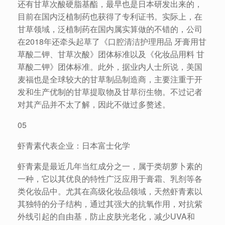
还有甘草次酸硬脂基酯，最早也是日本研发出来的，
目前在国内泛植制药也获得了专利证书。实际上，在
甘草领域，泛植制药在国内属实算做的不错的，公司
在2018年还牵头起草了《口腔清洁护理用品 牙膏用甘
草酸二钾、甘草次酸》团体标准以及《化妆品用料 甘
草酸二钾》团体标准。此外，据业内人士所说，美国
麦福也是全球较大的甘草制品制造商，主要注重于开
发和生产优制的甘草提取物及甘草衍生物。不过记者
对其产品并不太了解，因此不做过多赘述。
05
虾青素代表企业：日本富士化学
虾青素是最近几年当红成分之一，属于类胡萝卜素的
一种，它以其优良的特性广泛应用于膏霜、乳剂等各
类化妆品中。尤其在高级化妆品领域，天然虾青素以
其独特的分子结构，通过其强大的抗氧作用，对抗紫
外线引起的自由基，防止皮肤光老化，减少UVA和