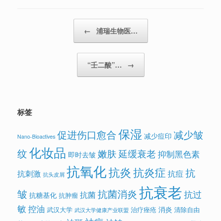
Post navigation
←
浦瑞生物医…
“壬二酸”…
→
标签
保湿
促进伤口愈合
减少皱
减少痘印
Nano-Bioactives
化妆品
纹
嫩肤
延缓衰老
抑制黑色素
即时去皱
抗氧化
抗炎
抗炎症
抗
抗刺激
抗痘
抗头皮屑
抗衰老
皱
抗菌消炎
抗过
抗菌
抗糖基化
抗肿瘤
敏
控油
消炎
武汉大学
治疗痤疮
清除自由
武汉大学健康产业联盟