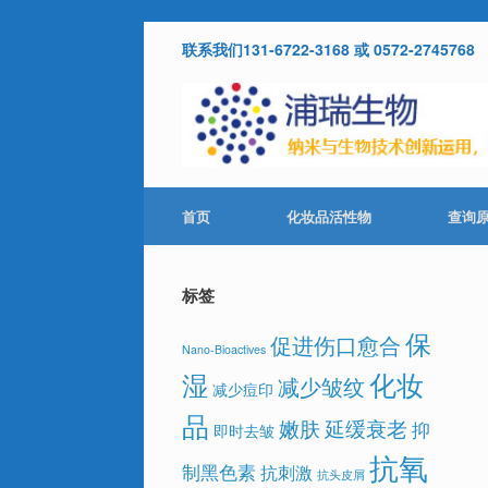
Skip
联系我们131-6722-3168 或 0572-2745768
to
content
首页
化妆品活性物
查询
标签
保
促进伤口愈合
Nano-Bioactives
化妆
湿
减少皱纹
减少痘印
品
嫩肤
延缓衰老
抑
即时去皱
抗氧
制黑色素
抗刺激
抗头皮屑