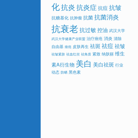
化
抗炎
抗炎症
抗皱
抗痘
抗菌消炎
抗菌
抗糖基化
抗肿瘤
抗衰老
抗过敏
控油
武汉大学
消炎
治疗痤疮
清除
武汉大学健康产业联盟
祛痘
祛斑
祛皱
自由基
皮肤再生
痤疮
维生
紧致
纳肤丽
祛皱紧肤
祛血红丝
祛角质
美白
美白祛斑
素A衍生物
行业
动态
黑色素
防晒