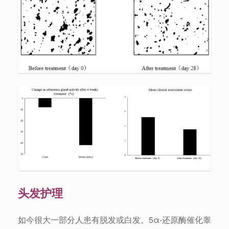
头发护理
如今很大一部分人患有脱发或白发。5α-还原酶催化睾