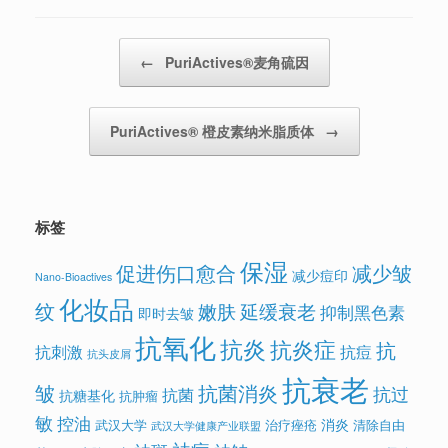
Post navigation
←
PuriActives®麦角硫因
PuriActives® 橙皮素纳米脂质体
→
标签
保湿
促进伤口愈合
减少皱
减少痘印
Nano-Bioactives
化妆品
纹
嫩肤
延缓衰老
抑制黑色素
即时去皱
抗氧化
抗炎
抗炎症
抗
抗刺激
抗痘
抗头皮屑
抗衰老
皱
抗菌消炎
抗过
抗菌
抗糖基化
抗肿瘤
敏
控油
消炎
武汉大学
治疗痤疮
清除自由
武汉大学健康产业联盟