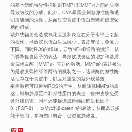
的基本组织特异性抑制剂TIMP1和MMP-1之间的失衡
导致皱纹的形成。此外，UVA暴露会刺激弹性酶和透
明质酸酶的活性，从而改变真皮中蛋白聚糖和糖胺聚
糖的组成。
紫外线辐射会造成氧化应激和炎症在分子水平上引起
的损伤，导致胶原蛋白生成减少，表皮变薄，免疫力
下降。同时ROS的增加，导致NF-kB通路的激活，从
而诱导促炎因子的表达，导致皮肤炎症的增加和基质
金属蛋白酶（MMPs）表达的激活。MMPs的表达被认
为是改变弹性纤维网络的机制之一，这些酶的弹性酶
活性存在于真皮中，以应对重复的紫外线暴露。
褪黑激素可以抑制ROS的产生，从而降低MMPs的表
达，增加胶原蛋白和弹性蛋白的表达，保护皮肤免受
紫外线伤害。同时还能促进成纤维细胞生长因子-
β（FGF-β）、c-Myc和β-catenin的表达，从而诱导多
能干细胞，参与伤口愈合，促进皮肤修复。
应用