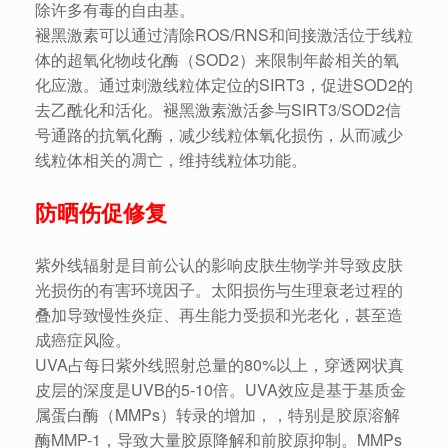
除许多有毒的自由基。
褪黑激素可以通过清除ROS/RNS和间接激活位于线粒
体的超氧化物歧化酶（SOD2）来限制年龄相关的氧
化应激。通过刺激线粒体定位的SIRT3，促进SOD2的
去乙酰化和活化。褪黑激素激活参与SIRT3/SOD2信
号通路的抗氧化酶，减少线粒体氧化损伤，从而减少
线粒体相关的凋亡，维持线粒体功能。
防晒伤促修复
紫外线辐射是目前公认的影响皮肤生物学并导致皮肤
光损伤的有害环境因子。太阳损伤与生理衰老过程的
叠加导致慢性炎症、再生能力受损和光老化，甚至造
成癌症风险。
UVA占每日紫外线照射总量的80%以上，穿透网状真
皮层的深度是UVB的5-10倍。UVA效应是基于基质金
属蛋白酶（MMPs）转录的增加，，特别是胶原溶解
酶MMP-1，导致大量胶原降解和前胶原抑制。MMPs