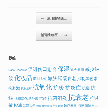
Post navigation
←
浦瑞生物医…
浦瑞生物医…
→
标签
保湿
促进伤口愈合
减少皱
减少痘印
Nano-Bioactives
化妆品
纹
嫩肤
延缓衰老
抑制黑色素
即时去皱
抗氧化
抗炎
抗炎症
抗
抗刺激
抗痘
抗头皮屑
抗衰老
皱
抗菌消炎
抗过
抗菌
抗糖基化
抗肿瘤
敏
控油
消炎
武汉大学
治疗痤疮
清除自由
武汉大学健康产业联盟