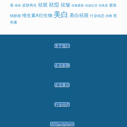
祛痘
祛斑
祛皱
基
皮肤再生
紧致
痤疮
祛皱紧肤
祛血红丝
祛角质
美白
美白祛斑
维生素A衍生物
纳肤丽
行业动态
黑
防晒
色素
关于我们
企业新闻
企业展台
行业动态
访问puripharm