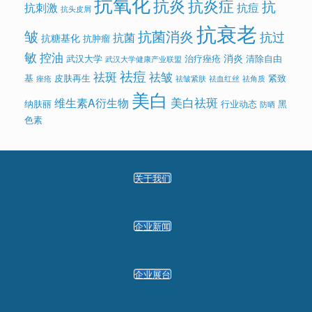
抗氧化
抗炎
抗炎症
抗
抗刺激
抗痘
抗头皮屑
抗衰老
皱
抗菌消炎
抗过
抗菌
抗糖基化
抗肿瘤
敏
控油
消炎
武汉大学
治疗痤疮
清除自由
武汉大学健康产业联盟
祛痘
祛斑
祛皱
基
皮肤再生
紧致
痤疮
祛皱紧肤
祛血红丝
祛角质
美白
美白祛斑
维生素A衍生物
纳肤丽
行业动态
黑
防晒
色素
关于我们
企业新闻
企业展台