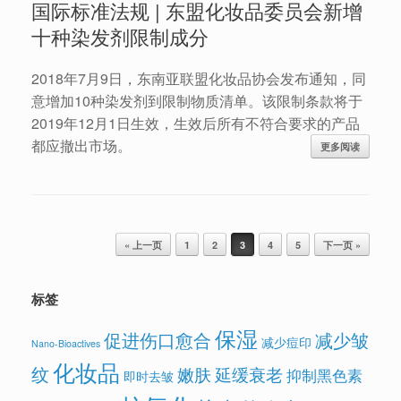
国际标准法规 | 东盟化妆品委员会新增
十种染发剂限制成分
2018年7月9日，东南亚联盟化妆品协会发布通知，同
意增加10种染发剂到限制物质清单。该限制条款将于
2019年12月1日生效，生效后所有不符合要求的产品
都应撤出市场。
更多阅读
Post navigation
« 上一页
1
2
3
4
5
下一页 »
标签
保湿
促进伤口愈合
减少皱
减少痘印
Nano-Bioactives
化妆品
纹
嫩肤
延缓衰老
抑制黑色素
即时去皱