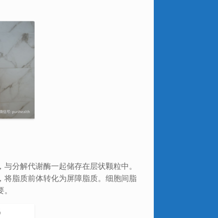
，与分解代谢酶一起储存在层状颗粒中。
，将脂质前体转化为屏障脂质。细胞间脂
要。