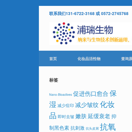
Skip
联系我们131-6722-3168 或 0572-2745768
to
content
首页
化妆品活性物
查询
标签
保
促进伤口愈合
Nano-Bioactives
化妆
湿
减少皱纹
减少痘印
品
嫩肤
延缓衰老
抑
即时去皱
抗氧
制黑色素
抗刺激
抗头皮屑