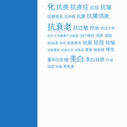
化
抗炎
抗炎症
抗皱
抗痘
抗菌消炎
抗菌
抗糖基化
抗肿瘤
抗衰老
抗过敏
控油
武汉大学
消炎
治疗痤疮
清除
武汉大学健康产业联盟
祛痘
祛斑
祛皱
自由基
皮肤再生
痤疮
维生
紧致
纳肤丽
祛皱紧肤
祛血红丝
祛角质
美白
美白祛斑
素A衍生物
行业
动态
黑色素
防晒