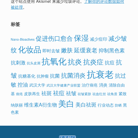
这个站点使用 Akismet 来减少垃圾评论。
了解你的评论数据如何
被处理
。
标签
保湿
促进伤口愈合
减少皱
减少痘印
Nano-Bioactives
化妆品
纹
嫩肤
延缓衰老
抑制黑色素
即时去皱
抗氧化
抗炎
抗炎症
抗
抗刺激
抗痘
抗头皮屑
抗衰老
皱
抗菌消炎
抗过
抗菌
抗糖基化
抗肿瘤
敏
控油
消炎
武汉大学
治疗痤疮
清除自由
武汉大学健康产业联盟
祛痘
祛斑
祛皱
基
皮肤再生
紧致
痤疮
祛皱紧肤
祛血红丝
祛角质
美白
美白祛斑
维生素A衍生物
纳肤丽
行业动态
黑
防晒
色素
关于我们