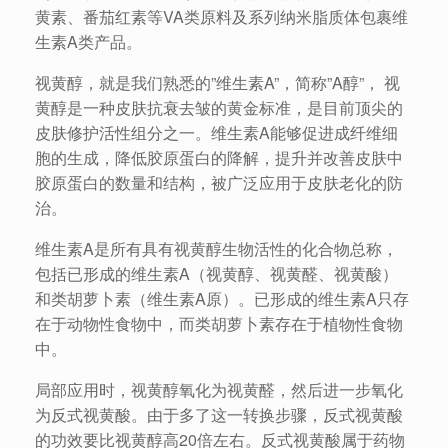
黄素、番茄红素等VA类原料及系列纳米脂质体包裹维
生素A类产品。
视黄醇，就是我们熟悉的”维生素A”，简称”A醇”， 视
黄醇是一种皮肤抗衰去皱的黄金标准，是目前顶尖的
皮肤修护活性组分之一。维生素A能够促进成纤维细
胞的生成，降低胶原蛋白的降解，提升并改善皮肤中
胶原蛋白的数量和结构，被广泛应用于皮肤老化的防
治。
维生素A是所有具有视黄醇生物活性的化合物总称，
包括已形成的维生素A（视黄醇、视黄醛、视黄酸）
和类胡萝卜素（维生素A原）。已形成的维生素A只存
在于动物性食物中，而类胡萝卜素存在于植物性食物
中。
局部应用时，视黄醇氧化为视黄醛，然后进一步氧化
为反式视黄酸。由于多了这一转换步骤，反式视黄酸
的功效要比视黄醇高20倍左右。反式视黄酸属于药物