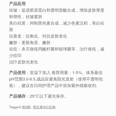
产品应用
祛皱：促进胶原蛋白和透明质酸合成，增加皮肤厚度
和弹性，祛皱紧肤
美白祛斑：抑制黑色素合成，减少色素沉积，美白祛
斑
抗衰老：抗氧化、对抗皮肤老化
嫩肤：更新角质、嫩肤
祛痘：杀灭痤疮丙酸杆菌和链球菌等，治疗痤疮，减
少痘印
治疗皮肤光老化
产品使用
：室温下加入 推荐用量：1-5%。体系最佳
pH范围3.0-6.5,成品应避免阳光直射（使用不透明包
装），建议在日间护理产品中添加紫外线吸收剂.
产品储存
：25℃以下避光保存。
Tagged
维A醇
,
维生素A衍生物
.