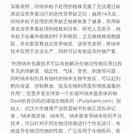
实验表明，经纳米粒子处理的植株克服了无法通过标
准农业营养素治疗的急性营养缺乏症；施用14天后，
经纳米粒子处理的营养缺乏植株恢复了健康，而用标
准农业营养素处理的植株则没有。研究人员表示，纳
米粒子会遍布植株的叶子和根部，之后被植株细胞摄
取，并在那里释放出营养物质。该研究表明，将纳米
技术应用于农业生产，同样可以有效提高作物产量。
“利用纳米包裹技术可以有效解决生物活性物应用过程
常见的溶解度、稳定性、气味、变色、刺激等问题，
同时纳米制剂具有独特的纳米生物学效应，可以起到
靶向传递、控制释放、提高生物利用度和增效减毒的
作用”，负责开发全球第一个长循环纳米脂质体药物
Doxil的首仿药的浦瑞生物医药（Puripharm.com）创
始人、武汉大学健康产业联盟秘书长杨正茂告诉记
者，“纳米脂质体、纳米乳、纳米胶束等纳米给药平台
技术，可以针对不同生物活性物进行个性化设计，有
效提升生物活性物的性能，广泛应用于生物医药、医