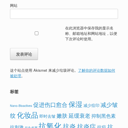
网站
在此浏览器中保存我的显示名
称、邮箱地址和网站地址，以便
下次评论时使用。
这个站点使用 Akismet 来减少垃圾评论。
了解你的评论数据如何
被处理
。
标签
保湿
促进伤口愈合
减少皱
减少痘印
Nano-Bioactives
化妆品
纹
嫩肤
延缓衰老
抑制黑色素
即时去皱
抗氧化
抗炎
抗炎症
抗
抗刺激
抗痘
抗头皮屑