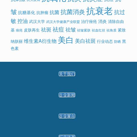
抗衰老
皱
抗菌消炎
抗过
抗菌
抗糖基化
抗肿瘤
敏
控油
消炎
武汉大学
治疗痤疮
清除自由
武汉大学健康产业联盟
祛痘
祛斑
祛皱
基
皮肤再生
紧致
痤疮
祛皱紧肤
祛血红丝
祛角质
美白
美白祛斑
维生素A衍生物
纳肤丽
行业动态
黑
防晒
色素
关于我们
企业新闻
企业展台